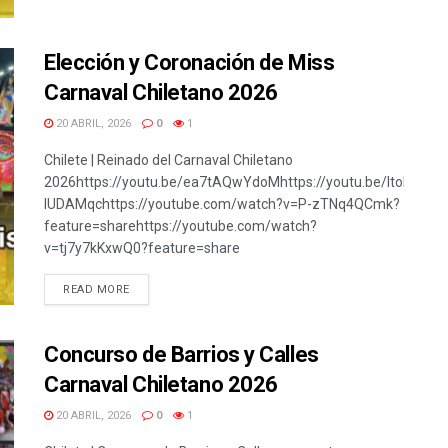
Elección y Coronación de Miss
Carnaval Chiletano 2026
20 ABRIL, 2026
0
1
Chilete | Reinado del Carnaval Chiletano
2026https://youtu.be/ea7tAQwYdoMhttps://youtu.be/ItoPr9_YH
lUDAMqchttps://youtube.com/watch?v=P-zTNq4QCmk?
feature=sharehttps://youtube.com/watch?
v=tj7y7kKxwQ0?feature=share
READ MORE
Concurso de Barrios y Calles
Carnaval Chiletano 2026
20 ABRIL, 2026
0
1