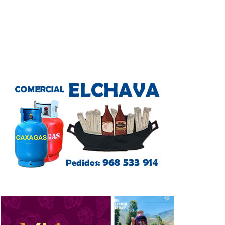
SV1Mhttps://youtu.be/s3d5bjYvz1Ahttps://youtu.be/x50YmmUxFqo