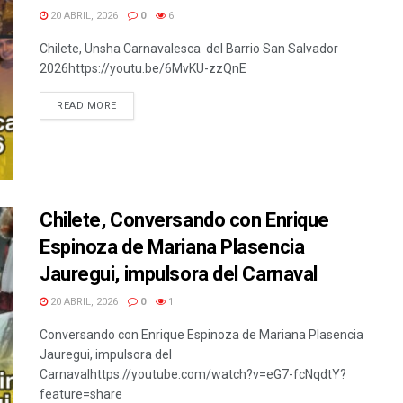
20 ABRIL, 2026
0
6
Chilete, Unsha Carnavalesca del Barrio San Salvador
2026https://youtu.be/6MvKU-zzQnE
READ MORE
Chilete, Conversando con Enrique
Espinoza de Mariana Plasencia
Jauregui, impulsora del Carnaval
20 ABRIL, 2026
0
1
Conversando con Enrique Espinoza de Mariana Plasencia
Jauregui, impulsora del
Carnavalhttps://youtube.com/watch?v=eG7-fcNqdtY?
feature=share