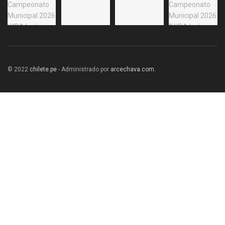
© 2022
chilete.pe
- Administrado por
arcechava.com
.