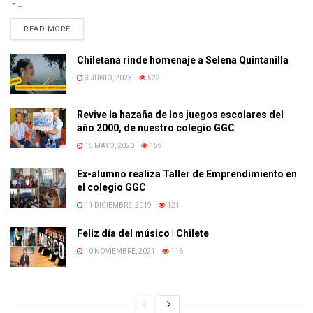
-...
READ MORE
Chiletana rinde homenaje a Selena Quintanilla
3 JUNIO, 2023
522
Revive la hazaña de los juegos escolares del
año 2000, de nuestro colegio GGC
15 MAYO, 2020
159
Ex-alumno realiza Taller de Emprendimiento en
el colegio GGC
11 DICIEMBRE, 2019
121
Feliz día del músico | Chilete
10 NOVIEMBRE, 2021
116