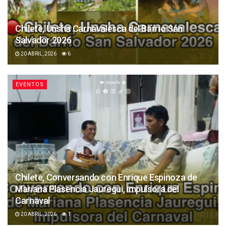
Chilete, Unsha Carnavalesca del Barrio San
Salvador 2026
20 ABRIL, 2026
6
EVENTOS
Chilete, Conversando con Enrique Espinoza de
Mariana Plasencia Jauregui, impulsora del
Carnaval
20 ABRIL, 2026
1