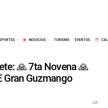
EPORTES
NEGOCIOS
TURISMO
EVENTOS
CAL
ete: 🙏 7ta Novena 🙏
I.E Gran Guzmango
A
A