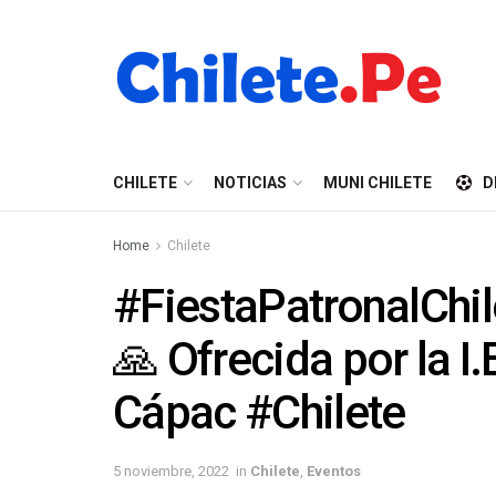
CHILETE
NOTICIAS
MUNI CHILETE
D
Home
Chilete
#FiestaPatronalChil
🙏 Ofrecida por la 
Cápac #Chilete
5 noviembre, 2022
in
Chilete
,
Eventos