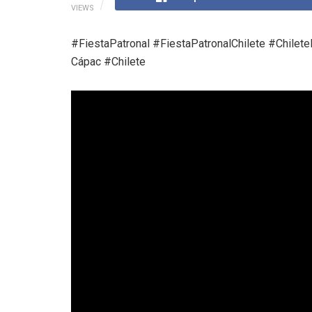
VIEWS
#FiestaPatronal #FiestaPatronalChilete #Chilete
Cápac #Chilete