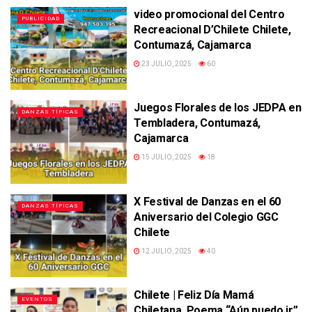
video promocional del Centro
PUBLICIDAD
Recreacional D’Chilete Chilete,
Contumazá, Cajamarca
23 JULIO, 2025
60
Juegos Florales de los JEDPA en
DANZAS TÍPICAS
Tembladera, Contumazá,
Cajamarca
15 JULIO, 2025
18
X Festival de Danzas en el 60
DANZAS TÍPICAS
Aniversario del Colegio GGC
Chilete
12 JULIO, 2025
40
Chilete | Feliz Día Mamá
EVENTOS
Chiletana, Poema “Aún puedo ir”