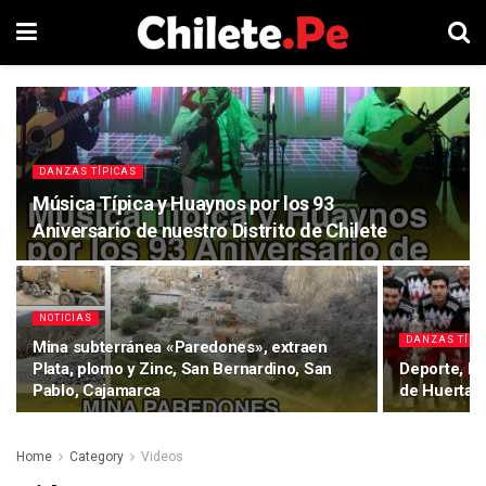
DANZAS TÍPICAS
Música Típica y Huaynos por los 93
Aniversario de nuestro Distrito de Chilete
NOTICIAS
DANZAS TÍPI
Mina subterránea «Paredones», extraen
Plata, plomo y Zinc, San Bernardino, San
Deporte, Da
Pablo, Cajamarca
de Huertas
Home
Category
Videos