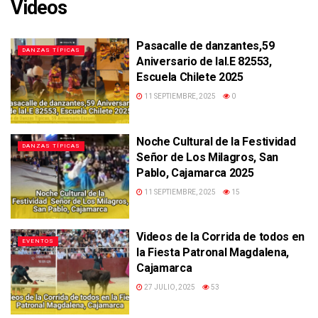
Videos
Pasacalle de danzantes,59
DANZAS TÍPICAS
Aniversario de laI.E 82553,
Escuela Chilete 2025
11 SEPTIEMBRE, 2025
0
Noche Cultural de la Festividad
DANZAS TÍPICAS
Señor de Los Milagros, San
Pablo, Cajamarca 2025
11 SEPTIEMBRE, 2025
15
Videos de la Corrida de todos en
EVENTOS
la Fiesta Patronal Magdalena,
Cajamarca
27 JULIO, 2025
53