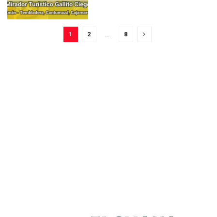
1
2
…
8