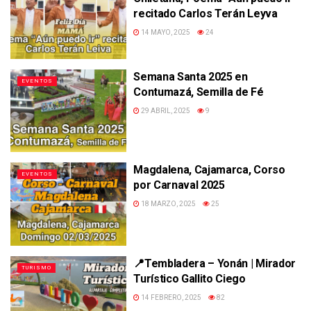
recitado Carlos Terán Leyva
14 MAYO, 2025
24
Semana Santa 2025 en
EVENTOS
Contumazá, Semilla de Fé
29 ABRIL, 2025
9
Magdalena, Cajamarca, Corso
EVENTOS
por Carnaval 2025
18 MARZO, 2025
25
📍Tembladera – Yonán | Mirador
TURISMO
Turístico Gallito Ciego
14 FEBRERO, 2025
82