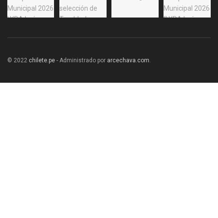
© 2022
chilete.pe
- Administrado por
arcechava.com
.