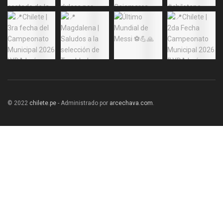
© 2022
chilete.pe
- Administrado por
arcechava.com
.