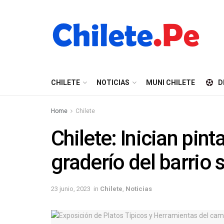
CHILETE
NOTICIAS
MUNI CHILETE
D
Home
Chilete
Chilete: Inician pin
graderío del barrio 
23 junio, 2023
in
Chilete
,
Noticias