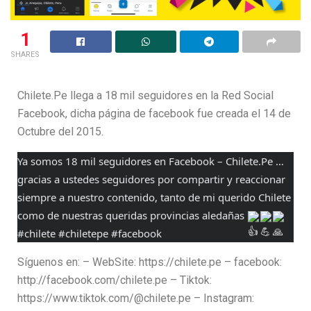
1
SHARES
Chilete.Pe llega a 18 mil seguidores en la Red Social
Facebook, dicha página de facebook fue creada el 14 de
Octubre del 2015.
Ya somos 18 mil seguidores en Facebook – Chilete.Pe … 
gracias a ustedes seguidores por compartir y reaccionar 
siempre a nuestro contenido, tanto de mi querido Chilete 
como de nuestras queridas provincias aledañas 
#chilete
#chiletepe
#facebook
Síguenos en: – WebSite: https://chilete.pe – facebook:
http://facebook.com/chilete.pe – Tiktok:
https://www.tiktok.com/@chilete.pe – Instagram: