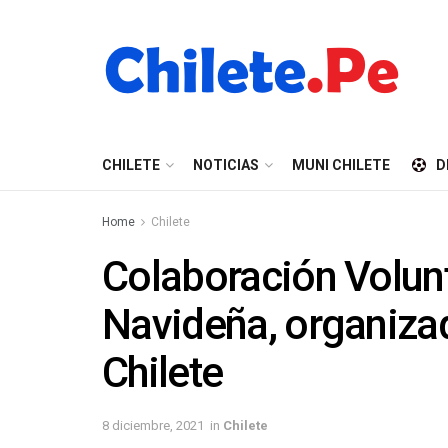
CHILETE
NOTICIAS
MUNI CHILETE
D
Home
Chilete
Colaboración Volun
Navideña, organizad
Chilete
8 diciembre, 2021
in
Chilete