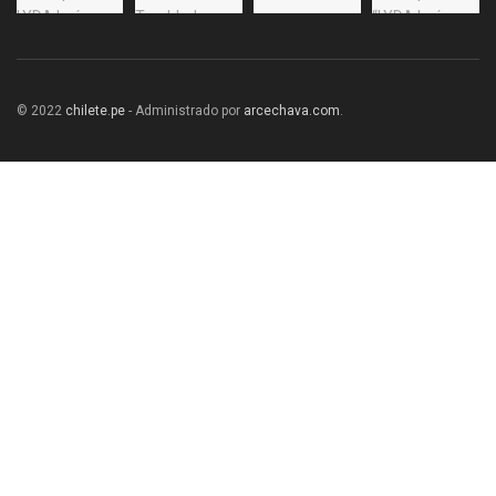
© 2022
chilete.pe
- Administrado por
arcechava.com
.