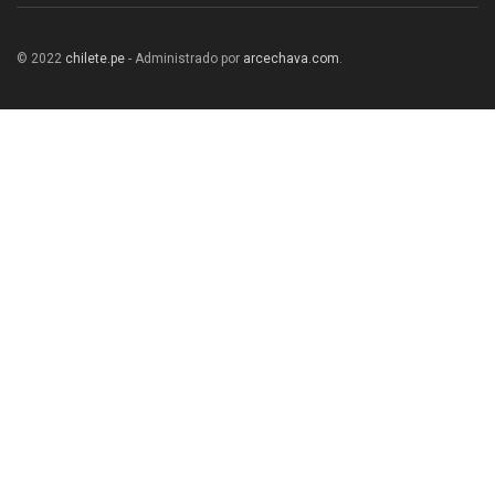
© 2022
chilete.pe
- Administrado por
arcechava.com
.