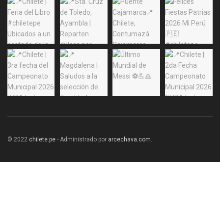
© 2022
chilete.pe
- Administrado por
arcechava.com
.