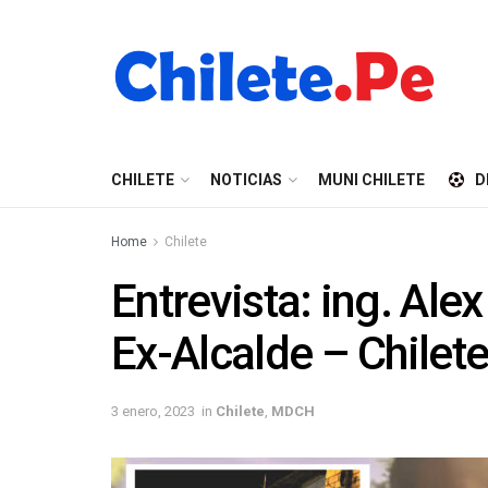
CHILETE
NOTICIAS
MUNI CHILETE
D
Home
Chilete
Entrevista: ing. Al
Ex-Alcalde – Chilet
3 enero, 2023
in
Chilete
,
MDCH