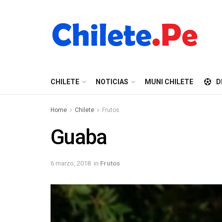
CHILETE
NOTICIAS
MUNI CHILETE
D
Home
Chilete
Frutos
Guaba
6 marzo, 2018
in
Frutos