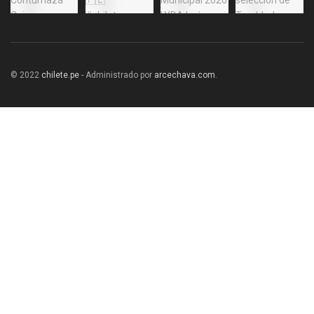
© 2022
chilete.pe
- Administrado por
arcechava.com
.