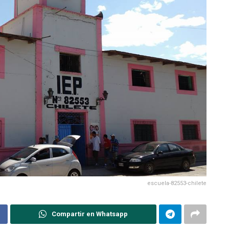
escuela-82553-chilete
Compartir en Whatsapp