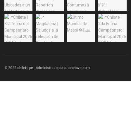
© 2022
chilete.pe
- Administrado por
arcechava.com
.