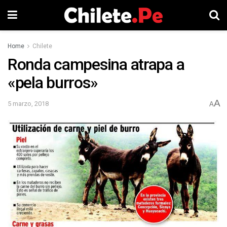
Home
Chilete
Ronda campesina atrapa a
«pela burros»
A
5 marzo, 2018
A