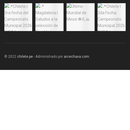
© 2022
chilete.pe
- Administrado por
arcechava.com
.