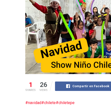
1
26
Compartir en Facebook
SHARES
VIEWS
#navidad
#chilete
#chiletepe