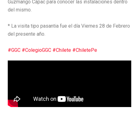
Guzmango Cápac para conocer las instalaciones dentro
del mismo.
* La visita tipo pasantia fue el día Viernes 28 de Febrero
del presente año.
#GGC
#ColegioGGC
#Chilete
#ChiletePe