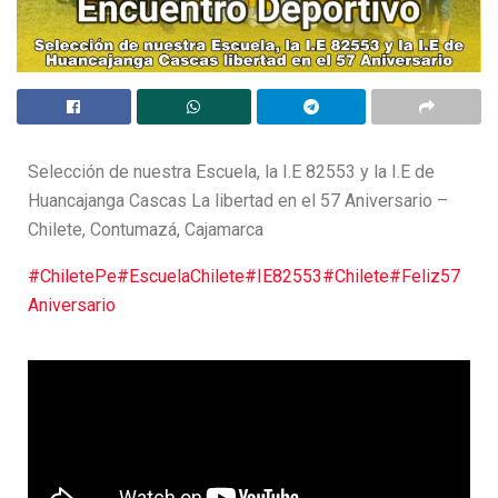
Selección de nuestra Escuela, la I.E 82553 y la I.E de
Huancajanga Cascas La libertad en el 57 Aniversario –
Chilete, Contumazá, Cajamarca
#ChiletePe
#EscuelaChilete
#IE82553
#Chilete
#Feliz57
Aniversario