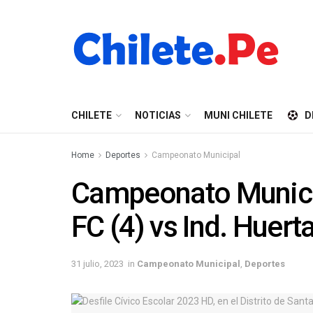
CHILETE
NOTICIAS
MUNI CHILETE
D
Home
Deportes
Campeonato Municipal
Campeonato Municip
FC (4) vs Ind. Huerta
31 julio, 2023
in
Campeonato Municipal
,
Deportes