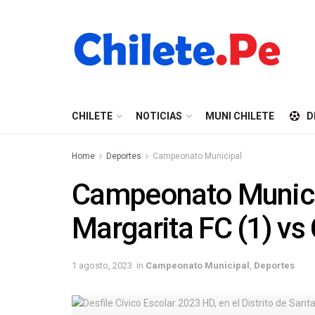
CHILETE
NOTICIAS
MUNI CHILETE
D
Home
Deportes
Campeonato Municipal
Campeonato Municip
Margarita FC (1) vs 
1 agosto, 2023
in
Campeonato Municipal
,
Deportes