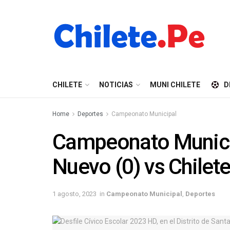
CHILETE
NOTICIAS
MUNI CHILETE
D
Home
Deportes
Campeonato Municipal
Campeonato Municip
Nuevo (0) vs Chilete
1 agosto, 2023
in
Campeonato Municipal
,
Deportes