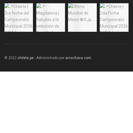
© 2022
chilete.pe
- Administrado por
arcechava.com
.