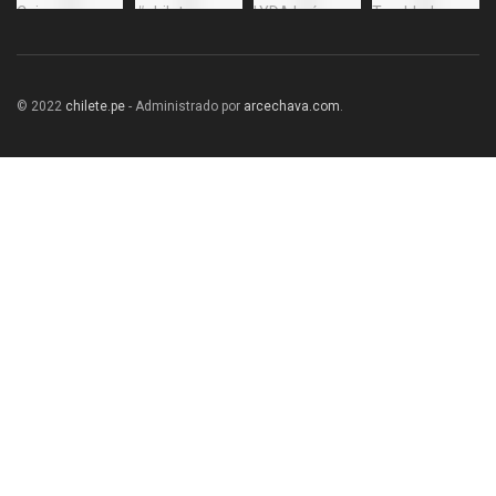
© 2022
chilete.pe
- Administrado por
arcechava.com
.