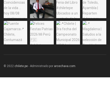
© 2022
chilete.pe
- Administrado por
arcechava.com
.