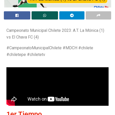
Campeonato Municipal Chilete 2023: A.T. La Mónica (1)
vs El Chava FC (4)
#CampeonatoMunicipalChilete #MDCH #chilete
#chiletepe #chiletetv
1er Tiempo