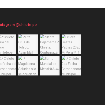
nstagram @chilete.pe