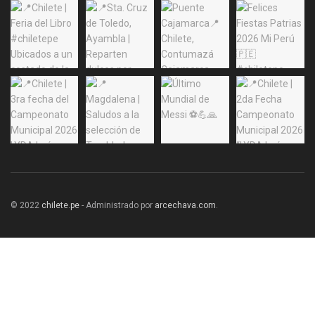
© 2022
chilete.pe
- Administrado por
arcechava.com
.