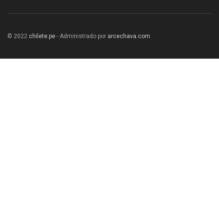
© 2022
chilete.pe
- Administrado por
arcechava.com
.