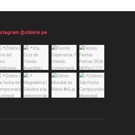
nstagram @chilete.pe