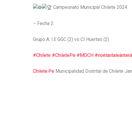
Campeonato Municipal Chilete 2024
– Fecha 2:
Grupo A: I.E GGC (2) vs CI Huertas (2)
#Chilete
#ChiletePe
#MDCH
#noétantaleánter
Chilete.Pe
Municipalidad Distrital de Chilete J