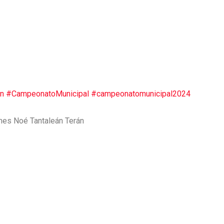
án
#CampeonatoMunicipal
#campeonatomunicipal2024
ames Noé Tantaleán Terán