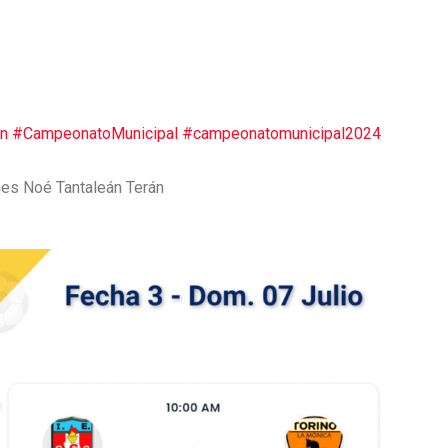
án
#CampeonatoMunicipal
#campeonatomunicipal2024
s Noé Tantaleán Terán