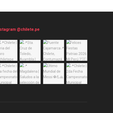
nstagram @chilete.pe