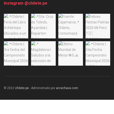
Instagram @chilete.pe
© 2022
chilete.pe
- Administrado por
arcechava.com
.