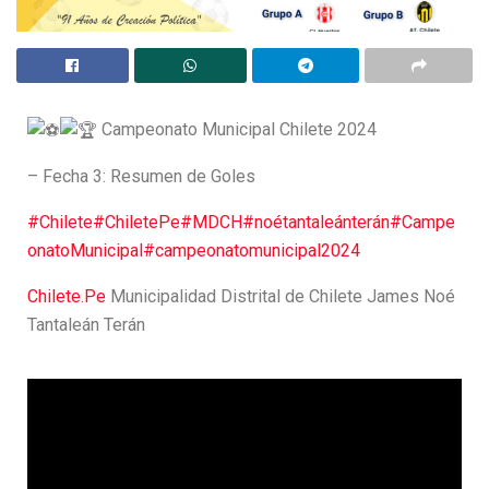
Campeonato Municipal Chilete 2024
– Fecha 3: Resumen de Goles
#Chilete
#ChiletePe
#MDCH
#noétantaleánterán
#Campe
onatoMunicipal
#campeonatomunicipal2024
Chilete.Pe
Municipalidad Distrital de Chilete James Noé
Tantaleán Terán