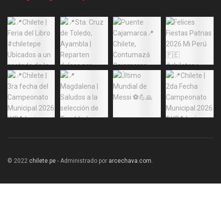
© 2022
chilete.pe
- Administrado por
arcechava.com
.