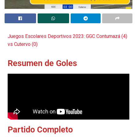
Juegos Escolares Deportivos 2023: GGC Contumazá (4)
vs Cutervo (0)
Resumen de Goles
Partido Completo