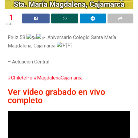
1
SHARES
Feliz 58
Aniversario Colegio Santa María
Magdalena, Cajamarca
– Actuación Central
#ChiletePe
#MagdalenaCajamarca
Ver video grabado en vivo
completo