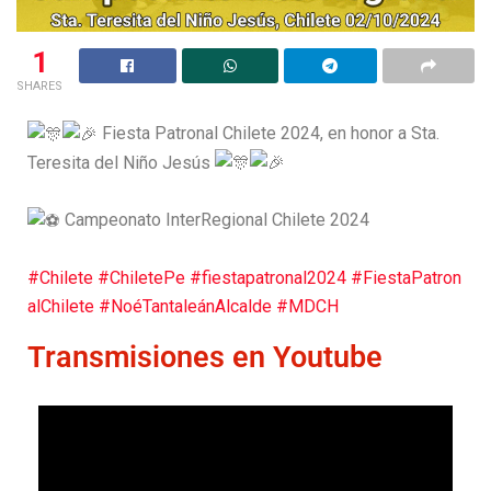
1
SHARES
Fiesta Patronal Chilete 2024, en honor a Sta.
Teresita del Niño Jesús
Campeonato InterRegional Chilete 2024
#Chilete
#ChiletePe
#fiestapatronal2024
#FiestaPatron
alChilete
#NoéTantaleánAlcalde
#MDCH
Transmisiones en Youtube