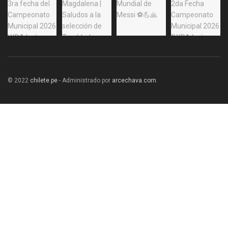
© 2022
chilete.pe
- Administrado por
arcechava.com
.