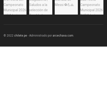
© 2022
chilete.pe
- Administrado por
arcechava.com
.