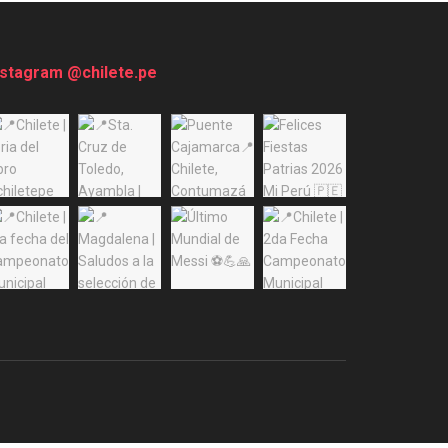
nstagram @chilete.pe