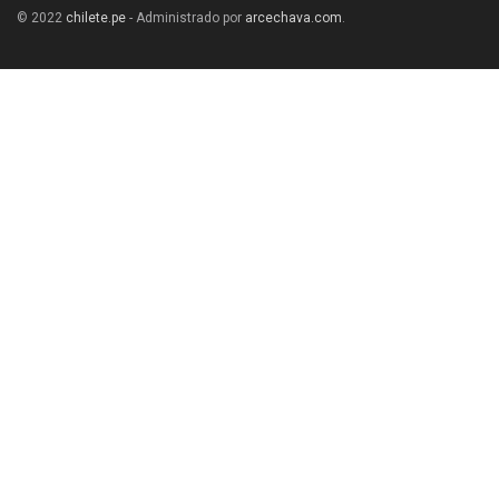
© 2022
chilete.pe
- Administrado por
arcechava.com
.