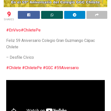
9
SHARES
#EnVivo
#ChiletePe
Feliz 59 Aniversario Colegio Gran Guzmango Cápac
Chilete
– Desfile Cívico
#Chilete
#ChiletePe
#GGC
#59Aiversario