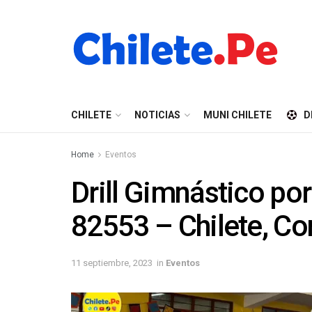
CHILETE
NOTICIAS
MUNI CHILETE
D
Home
Eventos
Drill Gimnástico por
82553 – Chilete, C
11 septiembre, 2023
in
Eventos