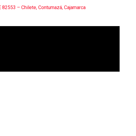
I.E 82553 – Chilete, Contumazá, Cajamarca