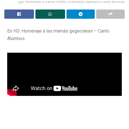
ggc homenaje a mama chilete contumaza cajamarca canto alumnas
En HD: Homenaje a las mamás gegecianas – Canto
Alumnos