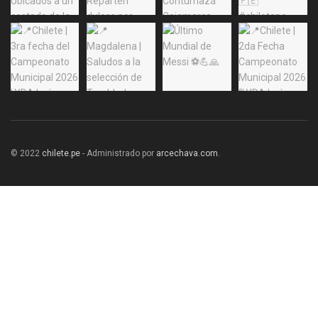
© 2022
chilete.pe
- Administrado por
arcechava.com
.