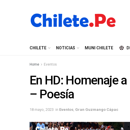
CHILETE
NOTICIAS
MUNI CHILETE
D
Home
Eventos
En HD: Homenaje a
– Poesía
18 mayo, 2023
in
Eventos
,
Gran Guzmango Cápac