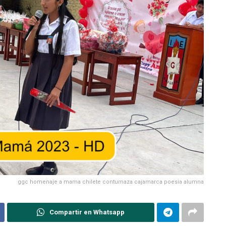
ggc homenaje a mama chilete contumaza cajamarca poesia alumna
Compartir en Whatsapp