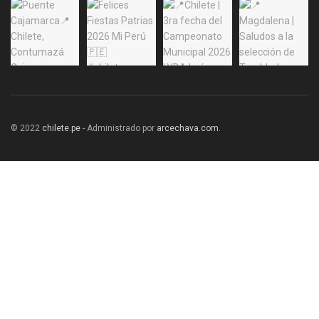
© 2022
chilete.pe
- Administrado por
arcechava.com
.