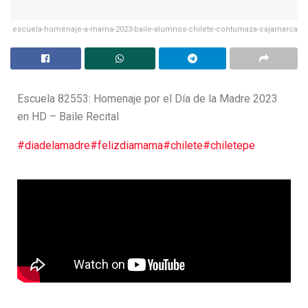
escuela-homenaje-a-mama-2023-baile-alumnos-chilete-contumaza-cajamarca
Escuela 82553: Homenaje por el Día de la Madre 2023
en HD – Baile Recital
#diadelamadre
#felizdiamama
#chilete
#chiletepe