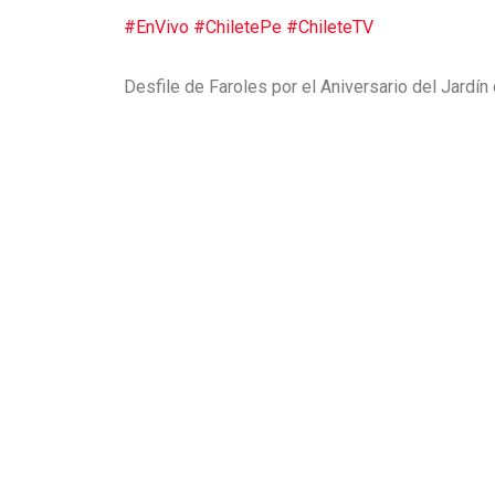
#EnVivo
#ChiletePe
#ChileteTV
Desfile de Faroles por el Aniversario del Jardí