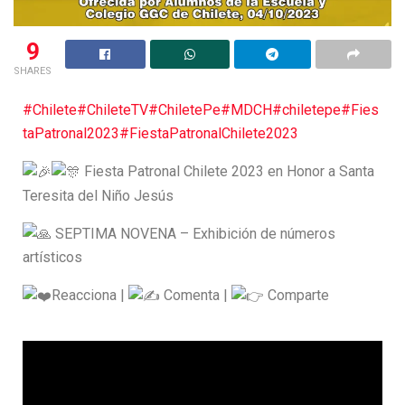
9
SHARES
#Chilete
#ChileteTV
#ChiletePe
#MDCH
#chiletepe
#Fies
taPatronal2023
#FiestaPatronalChilete2023
Fiesta Patronal Chilete 2023 en Honor a Santa
Teresita del Niño Jesús
SEPTIMA NOVENA – Exhibición de números
artísticos
Reacciona |
Comenta |
Comparte