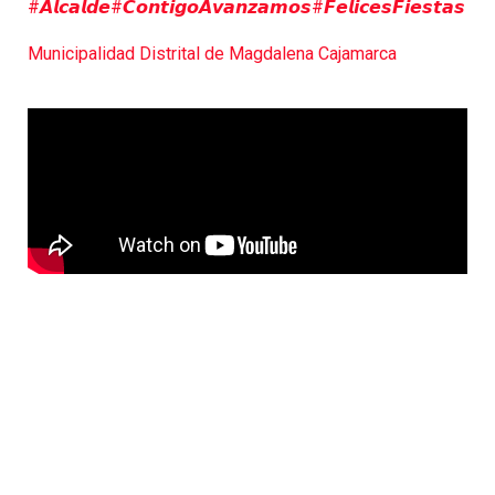
#𝘼𝙡𝙘𝙖𝙡𝙙𝙚
#𝘾𝙤𝙣𝙩𝙞𝙜𝙤𝘼𝙫𝙖𝙣𝙯𝙖𝙢𝙤𝙨
#𝙁𝙚𝙡𝙞𝙘𝙚𝙨𝙁𝙞𝙚𝙨𝙩𝙖𝙨
Municipalidad Distrital de Magdalena Cajamarca