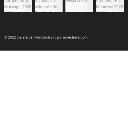
© 2022
chilete.pe
- Administrado por
arcechava.com
.